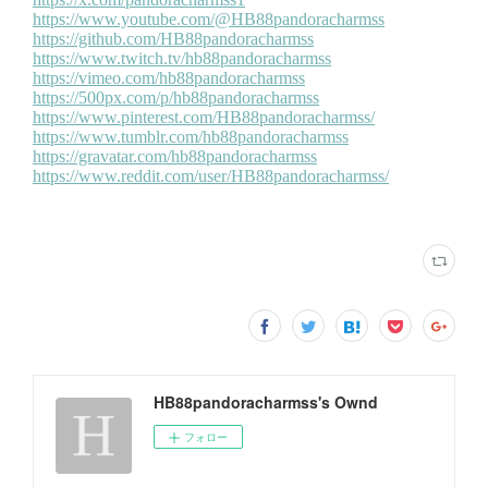
HB88pandoracharmss's Ownd
フォロー