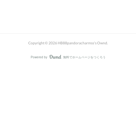
Copyright ©
2026
HB88pandoracharmss's Ownd
.
Powered by
無料でホームページをつくろう
AmebaOwnd